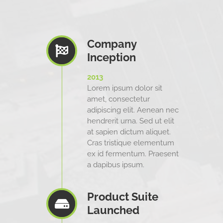
Company
Inception
2013
Lorem ipsum dolor sit
amet, consectetur
adipiscing elit. Aenean nec
hendrerit urna. Sed ut elit
at sapien dictum aliquet.
Cras tristique elementum
ex id fermentum. Praesent
a dapibus ipsum.
Product Suite
Launched