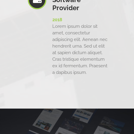
Provider
2018
Lorem ipsum dolor sit
amet, consectetur
adipiscing elit. Aenean nec
hendrerit urna. Sed ut elit
at sapien dictum aliquet.
Cras tristique elementum
ex id fermentum. Praesent
a dapibus ipsum.